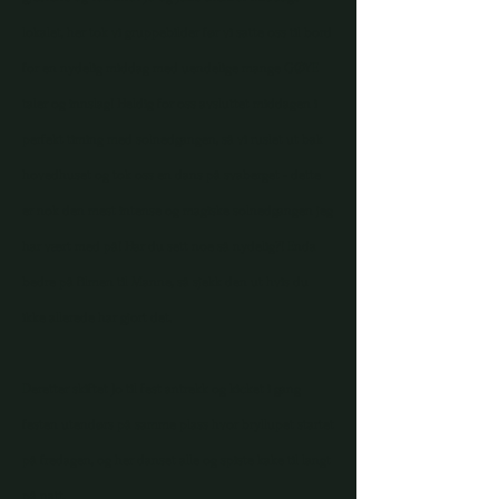
lokalet, her tok vi gruppebilder før vi satte oss til bord
for en nydelig middag med uendelige mange GØYE
taler og innslag! Heldig for oss avsluttet middagen i
perfekt timing med solnedgangen, så vi ruslet ut bak
hovedhuset og tok oss en dans på svaberget - dette
er nok den mest intense og magiske solnedgangen jeg
har vært med på! Har du sett noe så nydelig?! Enda
bedre på filmen til Manne, så sjekk den ut hvis du
ikke allerede har gjort det.
Deretter skiftet Jo til fest antrekk og kicket i gang
festen utendørs på samme plass hvor bryllupet startet
på fredagen, og her danset alle og spiste kake til langt
på natt.