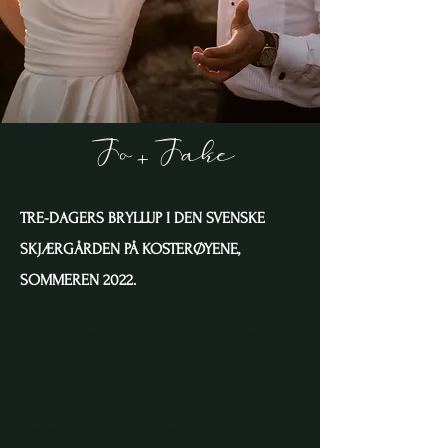
Jo+Jake
TRE-DAGERS BRYLLUP I DEN SVENSKE
SKJÆRGÅRDEN PÅ KOSTERØYENE,
SOMMEREN 2022.
Jo og Jake, eller Johanna og Jakob som de egentlig
heter, når de skulle planlegge sitt bryllup var det viktig
å finne en plass som kunne samle familiene både fra
Sverige og Norge. Da var valget enkelt på øyen Koster,