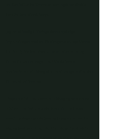
en liten båttur fra Strömstad som også har direkte
ferje fra Sandefjord, Norge.
Jeg var så heldig å tilbringe denne nydelige
bryllupshelgen med en Blikkfangerne kollega Manne
fra
Film By Madsen sjekk ut
hans nettside her
og
filmen fra denne helgen her.
Hvis du ikke er
overbevist om at videograf er verdt pengene etter den
filmen, så vet ikke jeg!
Helgen startet med velkomst middag og ekte svensk
midtsommer fest ute under åpen himmel fredag
kveld. Lørdagen gjorde Jake og Jo seg klare hver for
seg, og Jake rakk til og med å ta med gutta på båttur i
skjærgården. Etter forberedelser gjorde Jo seg klar for