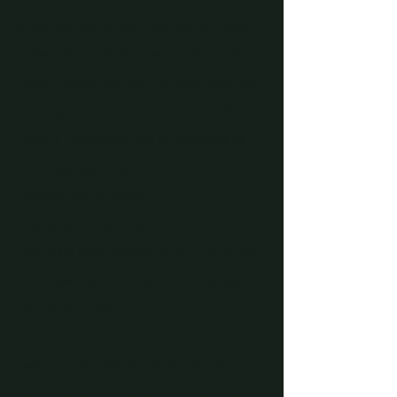
en first look med sin pappa, mens Jake og alle gutta i
brudefølget tok hver sin sykkel og syklet mot kirken,
mens alle damene fikk kjøre i det kjente Koster toget -
for en legendariske måte å frakte alle gjestene?!
Kirken på Kosterøyene er liten og sjarmerende, og
med et digers gjeste følge fylte vi kirken til randen
med både jubel og konfetti!
I hver vår golfbil kjørte vi videre ut til andre siden av
øyen for å ta bilder med forlovere og poppe en flaske
champagne, men vi møt prisen fra havet og solen
som varmet på kinnet.
Ved ankomst tilbake fra fotografering stod alle
gjestene og tok imot Jo og Jake utenfor middags