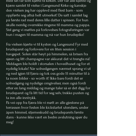
med sin far som kjørte til kirken. Der var alle kjente og
kjære samlet til vielse i Langesund Kirke og kanskje
den vielsen jeg har opplevd med flest barn - som
oppførte seg altså helt utmerket! De satt i samlet lag
på første rad med deres lille datter i spissen. For hun
skulle nemlig overrekke ringene til mamma og pappa.
Sist gang vi møttes på forlovelses fotograferingen var
hun i magen til mamma og nå var hun brudepike!
Fra vielsen kjørte vi til kysten og Langesund Fyr med
brudeparet og forlovere for en liten session i
havgapet. Solen står høyt på himmelen, så brisen fra
sjøen og litt champagne var akkurat det vi trengte nå!
Middagen ble holdt i storsalen i hovedhuset og for et
nydelig lokale! Når solnedgangen nærmet sprang vi ut
og ned igjen til fjæra og tok oss gode 15 minutter til å
ta noen bilder -
so worth it!
Ikke bare fordi det er
solnedgang og nydelige omgivelser, men også fordi
etter en lang middag og mange taler så er det digg for
brudeparet og få litt tid for seg selv, trekke pusten og
ta inn alle inntrykk.
På vei opp fra fjæra ble vi møtt av alle gjestene på
terrassen hvor festen ble kickstartet utendørs, under
åpen himmel, stjerneskudd og brudeparets første
dans - kunne ikke vært en bedre avslutning spør du
meg!