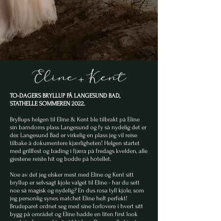
Eline+Kent
TO-DAGERS BRYLLUP PÅ LANGESUND BAD,
STATHELLE SOMMEREN 2022.
Bryllups helgen til Eline & Kent ble tilbrakt på Eline
sin barndoms plass Langesund og fy så nydelig det er
der. Langesund Bad er virkelig en plass jeg vil reise
tilbake å dokumentere kjærligheten! Helgen startet
med grillfest og bading i fjæra på fredags kvelden, alle
gjestene reiste hit og bodde på hotellet.
Noe av det jeg elsker mest med Eline og Kent sitt
bryllup er selvsagt kjole valget til Eline - har du sett
noe så magisk og nydelig? En dus rosa tyll kjole, som
jeg personlig synes matchet Eline helt perfekt!
Brudeparet ordnet seg med sine forlovere i hvert sitt
bygg på området og Eline hadde en liten first look