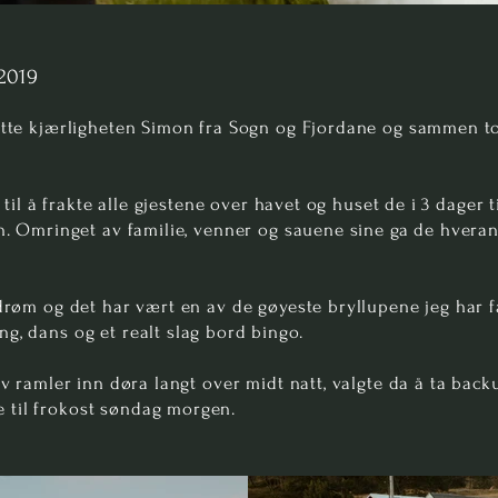
2019
møtte kjærligheten Simon fra Sogn og Fjordane og sammen t
 til å frakte alle gjestene over havet og huset de i 3 dager t
en. Omringet av familie, venner og sauene sine ga de hveran
 drøm og det har vært en av de gøyeste bryllupene jeg har 
g, dans og et realt slag bord bingo.
lv ramler inn døra langt over midt natt, valgte da å ta bac
 til frokost søndag morgen.