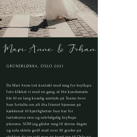
Mari Anne & Johan
GRÜNERLØKKA, OSLO 2021
Da Mari Anne tok kontakt med meg for bryllups
foto klikket vi med en gang, et lite kundemøte
ble til en lang koselig samtale på Teams hvor
hun fortalte om alt ifra frieriet hjemme på
kjøkkenet til kjærligheten hun har for
tantebarna sine og selvfølgelig bryllups
planene. SOM jeg gleder meg til denne dagen
og sola skinte godt med over 30 grader på
stokken da jeg satt meg på toget inn til Oslo på