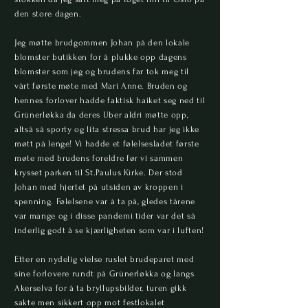
den store dagen.
Jeg møtte brudgommen Johan på den lokale
blomster butikken for å plukke opp dagens
blomster som jeg og brudens far tok meg til
vårt første møte med Mari Anne. Bruden og
hennes forlover hadde faktisk haiket seg ned til
Grünerløkka da deres Uber aldri møtte opp,
altså så sporty og lita stressa brud har jeg ikke
møtt på lenge! Vi hadde et følelsesladet første
møte med brudens foreldre før vi sammen
krysset parken til St.Paulus Kirke. Der stod
Johan med hjertet på utsiden av kroppen i
spenning. Følelsene var å ta på, gledes tårene
var mange og i disse pandemi tider var det så
inderlig godt å se kjærligheten som var i luften!
Etter en nydelig vielse ruslet brudeparet med
sine forlovere rundt på Grünerløkka og langs
Akerselva for å ta bryllupsbilder, turen gikk
sakte men sikkert opp mot festlokalet