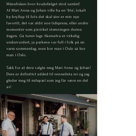
Månefisken hvor brudefølget stod samlet!
At Mari Anne og Johan ville ha en 'lite', lokalt
by-bryllup til fots det skal sier er min nye
favoritt, det var aldri noe tidspress, eller andre
momenter som påvirket stemningen denne
dagen. Gå turen lags Akerselva er virkelig
undervurdert, ja parkene var full i folk på en
varm sommerdag, men bor man i Oslo så bor
man i Oslo.
Takk for at dere valgte meg Mari Anne og Johan!
Dere er definitivt added til vennelista mi og jeg
gleder meg til milepæl som jeg får være en del
av!